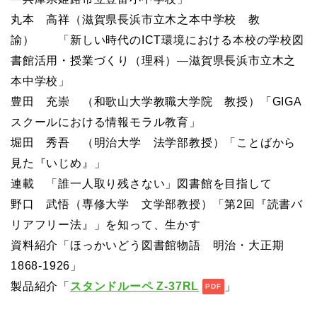
丸本 高祥（滋賀県長浜市立木之本中学校 教
諭） 「新しい時代のICT環境における本校の学校図
書館活用・授業づくり（理科）―滋賀県長浜市立木之
本中学校」
豊田 充崇 （和歌山大学教職大学院 教授）「GIGA
スクールにおける情報モラル教育」
堀田 秀吾 （明治大学 法学部教授）「ことばから
見た『いじめ』」
連載 「誰一人取り残さない」図書館を目指して
野口 武悟（専修大学 文学部教授）「第2回『読書バ
リアフリー法』」を知って、生かす
資料紹介「ほっかいどう図書館物語 明治・大正期
1868-1926」
製品紹介「
スタンドルーペ Z-37RL
」