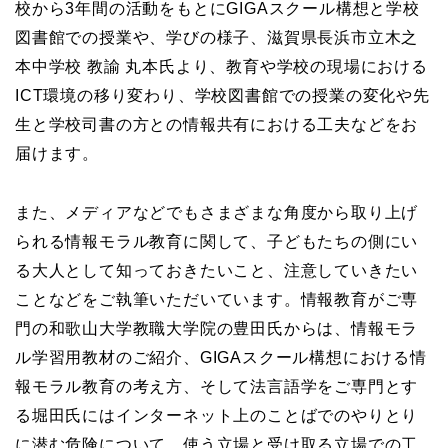
校から3年間の活動をもとにGIGAスクール構想と学校
図書館での授業や、学びの様子、滋賀県長浜市立木之
本中学校 教諭 丸本氏より、教育や学校の現場における
ICT環境の移り変わり、学校図書館での授業の変化や先
生と学校司書の方との情報共有における工夫などをお
届けます。
また、メディアなどでもさまざまな角度から取り上げ
られる情報モラル教育に関して、子どもたちの側にい
る大人として知っておきたいこと、注意していきたい
ことなどをご執筆いただいています。情報教育がご専
門の和歌山大学教職大学院の豊田氏からは、情報モラ
ル学習用教材のご紹介、GIGAスクール構想における情
報モラル教育の考え方、そして法言語学をご専門とす
る堀田氏にはインターネット上のことばでのやりとり
に潜む危険について、使う立場と受け取る立場での工