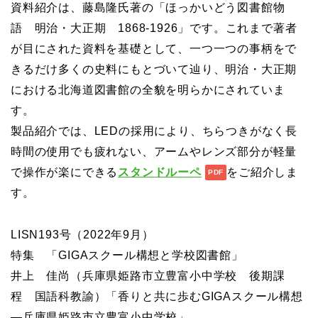
資料紹介は、藤島隆氏著の「ほっかいどう図書館物
語 明治・大正期 1868-1926」です。これまで著者
が目にされた資料を基礎として、一つ一つの事柄をで
きるだけ多くの史料にもとづいて辿り、明治・大正期
における北海道図書館の全貌を明らかにされていま
す。
製品紹介では、LEDの採用により、ちらつきがなく長
時間の使用でも疲れない、アームやレンズ部分が軽量
で操作が楽にできる
スタンドルーペ
をご紹介しま
す。
LISN193号（2022年9月）
特集 「GIGAスクール構想と学校図書館」
井上 佳尚（兵庫県姫路市立豊富小中学校 後期課
程 国語科教諭）「香りと共に歩むGIGAスクール構想
―兵庫県姫路市立豊富小中学校」