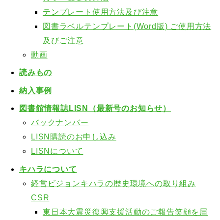
テンプレート使用方法及び注意
図書ラベルテンプレート(Word版) ご使用方法
及びご注意
動画
読みもの
納入事例
図書館情報誌LISN（最新号のお知らせ）
バックナンバー
LISN購読のお申し込み
LISNについて
キハラについて
経営ビジョン
キハラの歴史
環境への取り組み
CSR
東日本大震災復興支援活動のご報告
笑顔を届