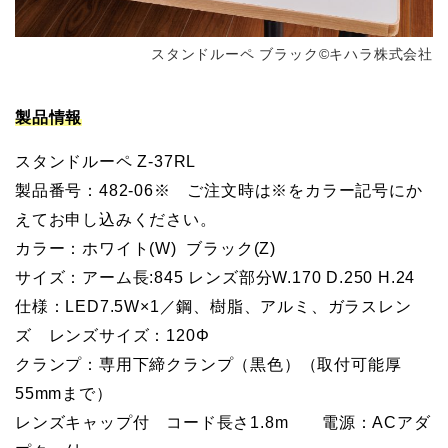
スタンドルーペ ブラック©キハラ株式会社
製品情報
スタンドルーペ Z-37RL
製品番号：482-06※ ご注文時は※をカラー記号にか
えてお申し込みください。
カラー：ホワイト(W) ブラック(Z)
サイズ：アーム長:845 レンズ部分W.170 D.250 H.24
仕様：LED7.5W×1／鋼、樹脂、アルミ、ガラスレン
ズ レンズサイズ：120Φ
クランプ：専用下締クランプ（黒色）（取付可能厚
55mmまで）
レンズキャップ付 コード長さ1.8m 電源：ACアダ