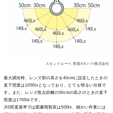
スタンドルーペ 照度©キハラ株式会社
最大調光時、レンズ部の高さを40cmに設定したときの
直下照度は1050lxとなっており、とても明るい仕様で
す。また、レンズ焦点距離の30cmの高さのときの直下
照度は1700lxです。
JIS照度基準では図書閲覧室は500lx、細かい作業には