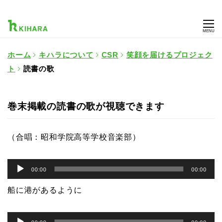
MENU
ホーム
キハラについて
CSR
笑顔を届けるプロジェク
ト
読書の歌
巻末掲載の読書の歌が視聴できます
（合唱：昭和学院高等学校音楽部）
音
00:00
00:00
声
船に港があるように
プ
レ
音