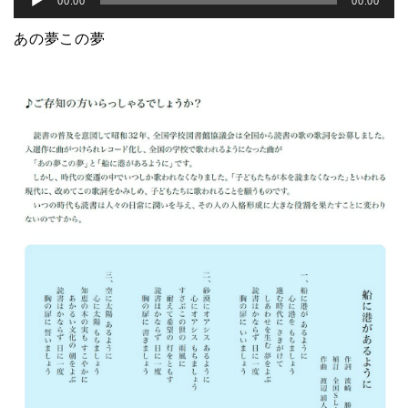
ー
00:00
00:00
声
ヤ
あの夢この夢
プ
ー
レ
ー
ヤ
ー